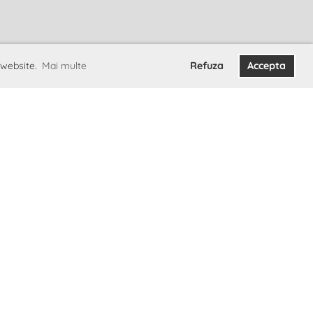
 website.
Mai multe
Refuza
Accepta
Integrării
act