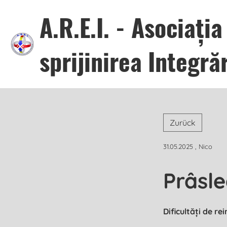
A.R.E.I. - Asociaț
sprijinirea Integrăr
Zurück
31.05.2025
, Nico
Prâsl
Dificultăți de re