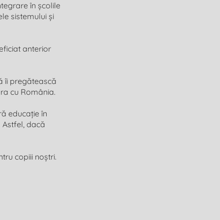
tegrare în școlile
le sistemului și
ficiat anterior
să îi pregătească
tura cu România.
ă educație în
. Astfel, dacă
ru copiii noștri.