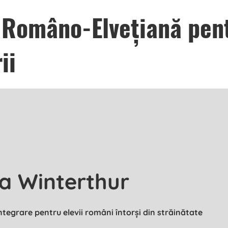
ia Româno-Elvețiană pen
ii
ea Winterthur
integrare pentru elevii români întorși din străinătate