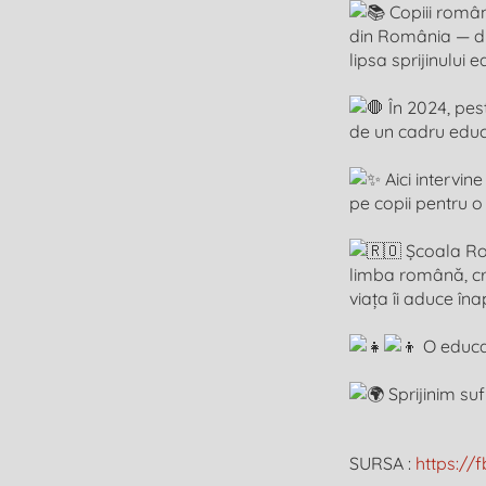
Copiii români
din România — dif
lipsa sprijinului 
În 2024, pest
de un cadru educ
Aici intervin
pe copii pentru o
Școala Rom
limba română, cre
viața îi aduce în
O educaț
Sprijinim suf
SURSA :
https://