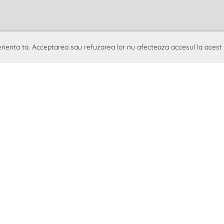
erienta ta. Acceptarea sau refuzarea lor nu afecteaza accesul la acest
© 2013-2025 |
Asociația Româno-Elvețiană pentru sprijinirea
vino membru
|
Școala Românească "Prâslea"
|
Noutăți
|
Cont
Erstellt mit ClubDesk Vereinssoftware
|
Datenschutz