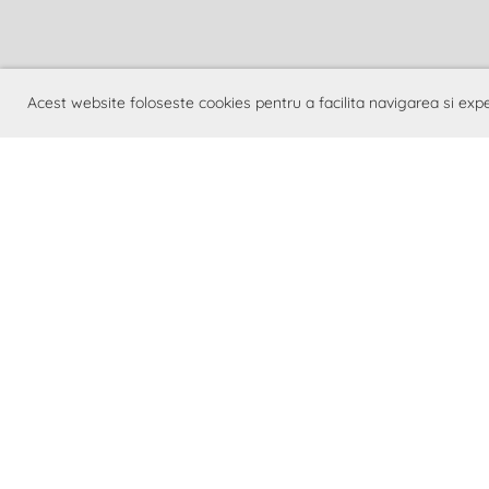
Acest website foloseste cookies pentru a facilita navigarea si exp
A.R.E.I. 
De