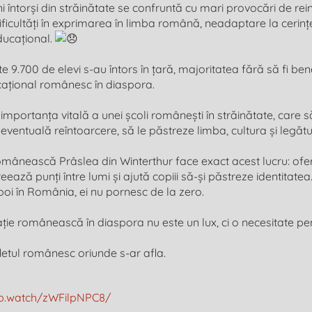
 întorși din străinătate se confruntă cu mari provocări de rein
icultăți în exprimarea în limba română, neadaptare la cerințe
educațional.
e 9.700 de elevi s-au întors în țară, majoritatea fără să fi bene
ațional românesc în diaspora.
e importanța vitală a unei școli românești în străinătate, care 
 eventuală reîntoarcere, să le păstreze limba, cultura și legă
ânească Prâslea din Winterthur face exact acest lucru: ofer
ează punți între lumi și ajută copiii să-și păstreze identitatea
apoi în România, ei nu pornesc de la zero.
ie românească în diaspora nu este un lux, ci o necesitate pent
letul românesc oriunde s-ar afla.
fb.watch/zWFilpNPC8/