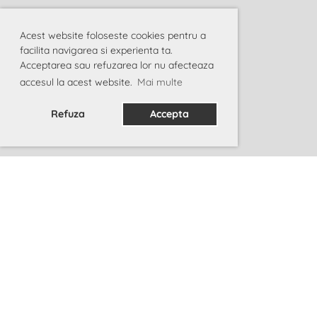
Acest website foloseste cookies pentru a
facilita navigarea si experienta ta.
Acceptarea sau refuzarea lor nu afecteaza
accesul la acest website.
Mai multe
Refuza
Accepta
A.R.E.I. © 2013-2025 |
Asociația Româno-
Elvețiană pentru sprijinirea
Integrării
Devino membru
|
Școala Românească "Prâslea"
|
Noutăți
|
Contact