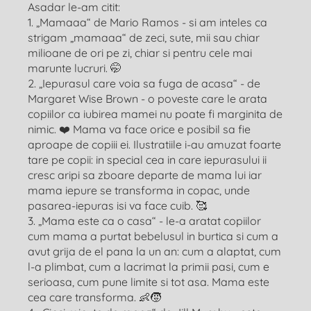
Asadar le-am citit:
1. „Mamaaa“ de Mario Ramos - si am inteles ca
strigam „mamaaa“ de zeci, sute, mii sau chiar
milioane de ori pe zi, chiar si pentru cele mai
marunte lucruri. 🤭
2. „Iepurasul care voia sa fuga de acasa“ - de
Margaret Wise Brown - o poveste care le arata
copiilor ca iubirea mamei nu poate fi marginita de
nimic. ❤️ Mama va face orice e posibil sa fie
aproape de copiii ei. Ilustratiile i-au amuzat foarte
tare pe copii: in special cea in care iepurasului ii
cresc aripi sa zboare departe de mama lui iar
mama iepure se transforma in copac, unde
pasarea-iepuras isi va face cuib. 🥰
3. „Mama este ca o casa“ - le-a aratat copiilor
cum mama a purtat bebelusul in burtica si cum a
avut grija de el pana la un an: cum a alaptat, cum
l-a plimbat, cum a lacrimat la primii pasi, cum e
serioasa, cum pune limite si tot asa. Mama este
cea care transforma. 👶🧒