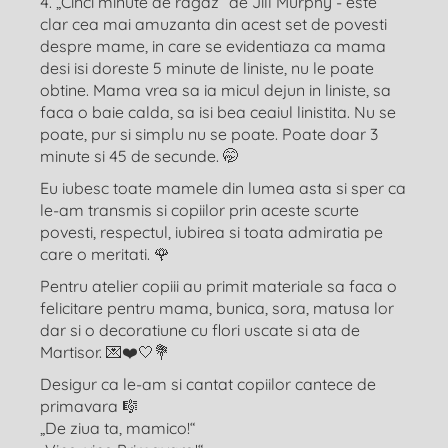
4. „Cinci minute de ragaz“ de Jill Murphy - este
clar cea mai amuzanta din acest set de povesti
despre mame, in care se evidentiaza ca mama
desi isi doreste 5 minute de liniste, nu le poate
obtine. Mama vrea sa ia micul dejun in liniste, sa
faca o baie calda, sa isi bea ceaiul linistita. Nu se
poate, pur si simplu nu se poate. Poate doar 3
minute si 45 de secunde. 🤭
Eu iubesc toate mamele din lumea asta si sper ca
le-am transmis si copiilor prin aceste scurte
povesti, respectul, iubirea si toata admiratia pe
care o meritati. 🌹
Pentru atelier copiii au primit materiale sa faca o
felicitare pentru mama, bunica, sora, matusa lor
dar si o decoratiune cu flori uscate si ata de
Martisor. 💌❤️🤍💐
Desigur ca le-am si cantat copiilor cantece de
primavara 🎼
„De ziua ta, mamico!“