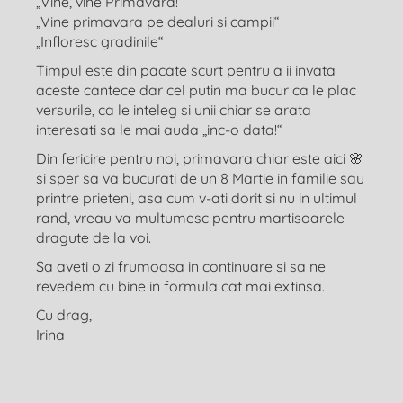
„Vine, vine Primavara!“
„Vine primavara pe dealuri si campii“
„Infloresc gradinile“
Timpul este din pacate scurt pentru a ii invata
aceste cantece dar cel putin ma bucur ca le plac
versurile, ca le inteleg si unii chiar se arata
interesati sa le mai auda „inc-o data!“
Din fericire pentru noi, primavara chiar este aici 🌸
si sper sa va bucurati de un 8 Martie in familie sau
printre prieteni, asa cum v-ati dorit si nu in ultimul
rand, vreau va multumesc pentru martisoarele
dragute de la voi.
Sa aveti o zi frumoasa in continuare si sa ne
revedem cu bine in formula cat mai extinsa.
Cu drag,
Irina