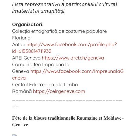
𝘓𝘪𝘴𝘵𝘢 𝘳𝘦𝘱𝘳𝘦𝘻𝘦𝘯𝘵𝘢𝘵𝘪𝘷ă 𝘢 𝘱𝘢𝘵𝘳𝘪𝘮𝘰𝘯𝘪𝘶𝘭𝘶𝘪 𝘤𝘶𝘭𝘵𝘶𝘳𝘢𝘭
𝘪𝘮𝘢𝘵𝘦𝘳𝘪𝘢𝘭 𝘢𝘭 𝘶𝘮𝘢𝘯𝘪𝘵ăț𝘪𝘪.
Organizatori:
Colecția etnografică de costume populare
Floriana
Anton
https://www.facebook.com/profile.php?
id=61558814711932
AREI Geneva
https://www.arei.ch/geneva
Comunitatea Impreuna la
Geneva
https://www.facebook.com/ImpreunalaG
eneva
Centrul Educațional de Limba
Română
https://celrgeneve.com
_________________________________
__
𝐅ê𝐭𝐞 𝐝𝐞 𝐥𝐚 𝐛𝐥𝐨𝐮𝐬𝐞 𝐭𝐫𝐚𝐝𝐢𝐭𝐢𝐨𝐧𝐧𝐞𝐥𝐥𝐞 𝐑𝐨𝐮𝐦𝐚𝐢𝐧𝐞 𝐞𝐭 𝐌𝐨𝐥𝐝𝐚𝐯𝐞–
𝐆𝐞𝐧è𝐯𝐞