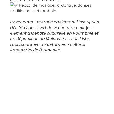
Récital de musique folklorique, danses
traditionnelle et tombola
𝘓'é𝘷é𝘯𝘦𝘮𝘦𝘯𝘵 𝘮𝘢𝘳𝘲𝘶𝘦 é𝘨𝘢𝘭𝘦𝘮𝘦𝘯𝘵 𝘭'𝘪𝘯𝘴𝘤𝘳𝘪𝘱𝘵𝘪𝘰𝘯
𝘜𝘕𝘌𝘚𝘊𝘖 𝘥𝘦 « 𝘓’𝘢𝘳𝘵 𝘥𝘦 𝘭𝘢 𝘤𝘩𝘦𝘮𝘪𝘴𝘦 à 𝘢𝘭𝘵𝘪ță –
é𝘭é𝘮𝘦𝘯𝘵 𝘥’𝘪𝘥𝘦𝘯𝘵𝘪𝘵é 𝘤𝘶𝘭𝘵𝘶𝘳𝘦𝘭𝘭𝘦 𝘦𝘯 𝘙𝘰𝘶𝘮𝘢𝘯𝘪𝘦 𝘦𝘵
𝘦𝘯 𝘙é𝘱𝘶𝘣𝘭𝘪𝘲𝘶𝘦 𝘥𝘦 𝘔𝘰𝘭𝘥𝘢𝘷𝘪𝘦 » 𝘴𝘶𝘳 𝘭𝘢 𝘓𝘪𝘴𝘵𝘦
𝘳𝘦𝘱𝘳é𝘴𝘦𝘯𝘵𝘢𝘵𝘪𝘷𝘦 𝘥𝘶 𝘱𝘢𝘵𝘳𝘪𝘮𝘰𝘪𝘯𝘦 𝘤𝘶𝘭𝘵𝘶𝘳𝘦𝘭
𝘪𝘮𝘮𝘢𝘵é𝘳𝘪𝘦𝘭 𝘥𝘦 𝘭’𝘩𝘶𝘮𝘢𝘯𝘪𝘵é.