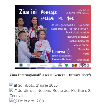
𝐙𝐢𝐮𝐚 𝐈𝐧𝐭𝐞𝐫𝐧𝐚ț𝐢𝐨𝐧𝐚𝐥ă 𝐚 𝐢𝐞𝐢 𝐥𝐚 𝐆𝐞𝐧𝐞𝐯𝐚 - 𝐈𝐧𝐭𝐫𝐚𝐫𝐞 𝐥𝐢𝐛𝐞𝐫ă
Sâmbătă, 21 iunie 2025
Jardin des Nations, Route des Morillons 2,
Geneva
De la ora 12:00