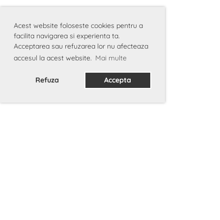
Acest website foloseste cookies pentru a
facilita navigarea si experienta ta.
Acceptarea sau refuzarea lor nu afecteaza
accesul la acest website.
Mai multe
Refuza
Accepta
A.R.E.I. © 2013-2025 |
Asociația Româno-
Elvețiană pentru sprijinirea
Integrării
Devino membru
|
Școala Românească "Prâslea"
|
Noutăți
|
Contact