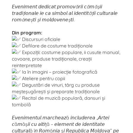
𝘌𝘷𝘦𝘯𝘪𝘮𝘦𝘯𝘵 𝘥𝘦𝘥𝘪𝘤𝘢𝘵 𝘱𝘳𝘰𝘮𝘰𝘷ă𝘳𝘪𝘪 𝘤ă𝘮ăș𝘪𝘪
𝘵𝘳𝘢𝘥𝘪ț𝘪𝘰𝘯𝘢𝘭𝘦 𝘪𝘦 𝘤𝘢 𝘴𝘪𝘮𝘣𝘰𝘭 𝘢𝘭 𝘪𝘥𝘦𝘯𝘵𝘪𝘵ăț𝘪𝘪 𝘤𝘶𝘭𝘵𝘶𝘳𝘢𝘭𝘦
𝘳𝘰𝘮â𝘯𝘦ș𝘵𝘪 ș𝘪 𝘮𝘰𝘭𝘥𝘰𝘷𝘦𝘯𝘦ș𝘵𝘪.
Din program:
Discursuri oficiale
Defilare de costume tradiționale
Expoziții: costume populare, ii cusute manual,
covoare, produse tradiționale, creații
reinterpretate
Ia în imagini – proiecție fotografică
Ateliere pentru copii
Degustări de vinuri, târg cu produse
meșteșugărești și preparate tradiționale
Recital de muzică populară, dansuri și
tombolă
𝘌𝘷𝘦𝘯𝘪𝘮𝘦𝘯𝘵𝘶𝘭 𝘮𝘢𝘳𝘤𝘩𝘦𝘢𝘻ă 𝘪𝘯𝘤𝘭𝘶𝘥𝘦𝘳𝘦𝘢 „𝘈𝘳𝘵𝘦𝘪
𝘤ă𝘮ăș𝘪𝘪 𝘤𝘶 𝘢𝘭𝘵𝘪ță – 𝘦𝘭𝘦𝘮𝘦𝘯𝘵 𝘥𝘦 𝘪𝘥𝘦𝘯𝘵𝘪𝘵𝘢𝘵𝘦
𝘤𝘶𝘭𝘵𝘶𝘳𝘢𝘭ă î𝘯 𝘙𝘰𝘮â𝘯𝘪𝘢 ș𝘪 𝘙𝘦𝘱𝘶𝘣𝘭𝘪𝘤𝘢 𝘔𝘰𝘭𝘥𝘰𝘷𝘢” 𝘱𝘦