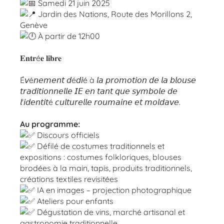
Samedi 21 juin 2025
Jardin des Nations, Route des Morillons 2,
Genève
À partir de 12h00
𝐄𝐧𝐭𝐫é𝐞 𝐥𝐢𝐛𝐫𝐞
É𝘷é𝘯𝘦𝘮𝘦𝘯𝘵 𝘥é𝘥𝘪é à 𝘭𝘢 𝘱𝘳𝘰𝘮𝘰𝘵𝘪𝘰𝘯 𝘥𝘦 𝘭𝘢 𝘣𝘭𝘰𝘶𝘴𝘦
𝘵𝘳𝘢𝘥𝘪𝘵𝘪𝘰𝘯𝘯𝘦𝘭𝘭𝘦 𝘐𝘌 𝘦𝘯 𝘵𝘢𝘯𝘵 𝘲𝘶𝘦 𝘴𝘺𝘮𝘣𝘰𝘭𝘦 𝘥𝘦
𝘭'𝘪𝘥𝘦𝘯𝘵𝘪𝘵é 𝘤𝘶𝘭𝘵𝘶𝘳𝘦𝘭𝘭𝘦 𝘳𝘰𝘶𝘮𝘢𝘪𝘯𝘦 𝘦𝘵 𝘮𝘰𝘭𝘥𝘢𝘷𝘦.
Au programme:
Discours officiels
Défilé de costumes traditionnels et
expositions : costumes folkloriques, blouses
brodées à la main, tapis, produits traditionnels,
créations textiles revisitées
IA en images – projection photographique
Ateliers pour enfants
Dégustation de vins, marché artisanal et
gastronomie traditionnelle